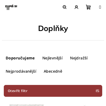
Přejít
na
obsah
Nákupn
Hledat
Přihlášení
Doplňky
košík
Ř
a
Doporučujeme
Nejlevnější
Nejdražší
z
e
Nejprodávanější
Abecedně
n
í
p
Otevřít filtr
r
V
o