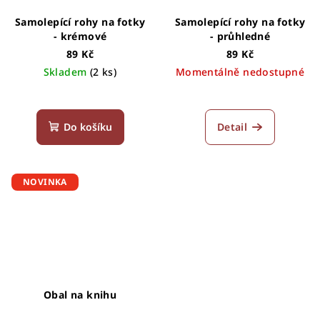
Samolepící rohy na fotky
Samolepící rohy na fotky
- krémové
- průhledné
89 Kč
89 Kč
Skladem
(2 ks)
Momentálně nedostupné
Průměrné
hodnocení
produktu
Do košíku
Detail
je
5,0
z
5
NOVINKA
hvězdiček.
Obal na knihu