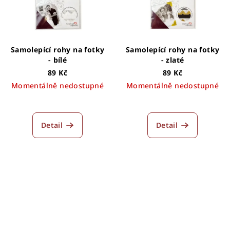
Samolepící rohy na fotky
Samolepící rohy na fotky
- bílé
- zlaté
89 Kč
89 Kč
Momentálně nedostupné
Momentálně nedostupné
Průměrné
Průměrné
hodnocení
hodnocení
produktu
produktu
Detail
Detail
je
je
5,0
5,0
z
z
5
5
hvězdiček.
hvězdiček.