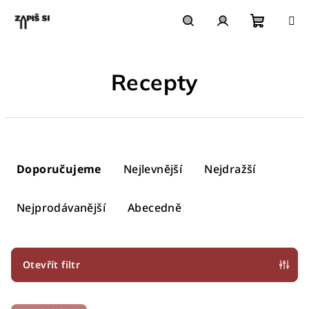
Přejít
na
obsah
Nákupn
Hledat
Přihlášení
Recepty
košík
Ř
a
Doporučujeme
Nejlevnější
Nejdražší
z
e
Nejprodávanější
Abecedně
n
í
p
Otevřít filtr
r
V
o