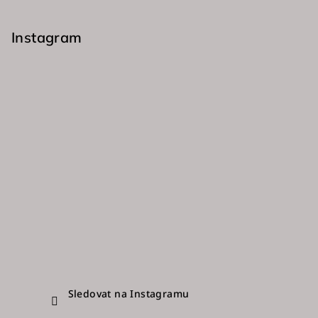
á
p
Instagram
a
t
í
Sledovat na Instagramu