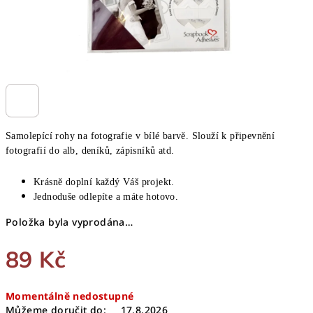
Samolepící rohy na fotografie v bílé barvě. Slouží k připevnění
fotografií do alb, deníků, zápisníků atd.
Krásně doplní každý Váš projekt.
Jednoduše odlepíte a máte hotovo.
Položka byla vyprodána…
89 Kč
Měrná
Momentálně nedostupné
cena:
Můžeme doručit do:
17.8.2026