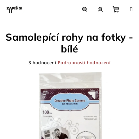
Přejít
na
obsah
Nákupn
Hledat
Přihlášení
Samolepící rohy na fotky -
košík
bílé
Průměrné
3 hodnocení
Podrobnosti hodnocení
hodnocení
produktu
je
5,0
z
5
hvězdiček.