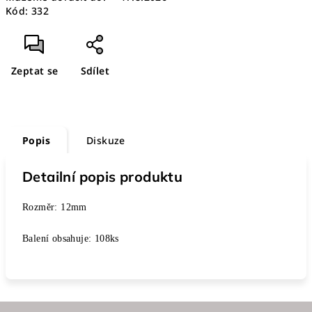
Kód:
332
Zeptat se
Sdílet
Popis
Diskuze
Detailní popis produktu
Rozměr: 12mm
Balení obsahuje: 108ks
Z