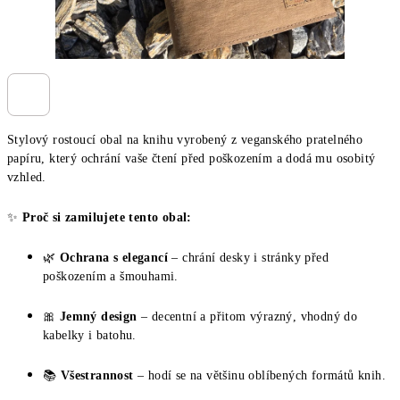
Stylový rostoucí obal na knihu vyrobený z veganského pratelného
papíru, který ochrání vaše čtení před poškozením a dodá mu osobitý
vzhled.
✨
Proč si zamilujete tento obal:
🌿
Ochrana s elegancí
– chrání desky i stránky před
poškozením a šmouhami.
🎀
Jemný design
– decentní a přitom výrazný, vhodný do
kabelky i batohu.
📚
Všestrannost
– hodí se na většinu oblíbených formátů knih.