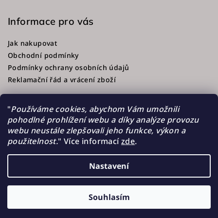
Informace pro vás
Jak nakupovat
Obchodní podmínky
Podmínky ochrany osobních údajů
Reklamační řád a vrácení zboží
"
Používáme cookies, abychom Vám umožnili
pohodlné prohlížení webu a díky analýze provozu
Přijímáme online platby
webu neustále zlepšovali jeho funkce, výkon a
použitelnost.
"
Více informací
zde
.
Nastavení
Copyright 2026
Zapissi.cz
. Všechna práva vyhrazena.
Souhlasím
Vytvořil Shoptet