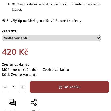
💌
Osobní dotek
– obal promění každou knihu v jedinečný
klenot.
🎁 Skvělý tip na dárek pro vášnivé čtenáře i studenty.
VARIANTA:
420 Kč
Měrná
Zvolte variantu
cena:
Můžeme doručit do:
Zvolte variantu
Kód:
Zvolte variantu
−
+
Do košíku