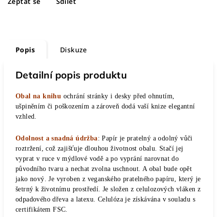
Zeptat se
Sdílet
Popis
Diskuze
Detailní popis produktu
Obal na knihu
ochrání stránky i desky před ohnutím,
ušpiněním či poškozením a zároveň dodá vaší knize elegantní
vzhled.
Odolnost a snadná údržba
: Papír je pratelný a odolný vůči
roztržení, což zajišťuje dlouhou životnost obalu. Stačí jej
vyprat v ruce v mýdlové vodě a po vyprání narovnat do
původního tvaru a nechat zvolna uschnout. A obal bude opět
jako nový. Je vyroben z veganského pratelného papíru, který je
šetrný k životnímu prostředí. Je složen z celulozových vláken z
odpadového dřeva a latexu. Celulóza je získávána v souladu s
certifikátem FSC.