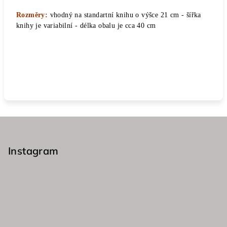
Rozměry:
vhodný na standartní knihu o výšce 21 cm - šířka
knihy je variabilní - délka obalu je cca 40 cm
Z
á
p
Instagram
a
t
í