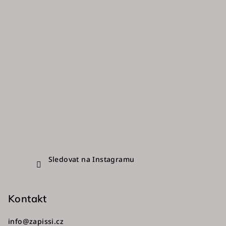
t
í
Sledovat na Instagramu
Kontakt
info
@
zapissi.cz