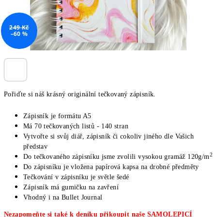
249 Kč
–60 %
Pořiďte si náš krásný originální tečkovaný zápisník.
Zápisník je formátu A5
Má 70 tečkovaných listů - 140 stran
Vytvořte si svůj diář, zápisník či cokoliv jiného dle Vašich
představ
2
Do tečkovaného zápisníku jsme zvolili vysokou gramáž 120g/m
Do zápisníku je vložena papírová kapsa na drobné předměty
Tečkování v zápisníku je světle šedé
Zápisník má gumičku na zavření
Vhodný i na Bullet Journal
Nezapomeňte si také k deníku přikoupit naše SAMOLEPICÍ