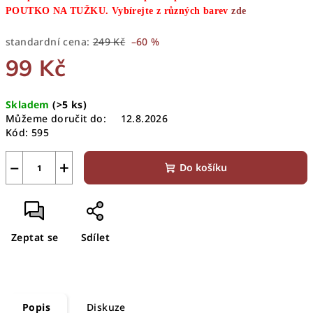
POUTK
O NA TUŽKU. Vybírejte z různých barev
zde
standardní cena:
249 Kč
–60 %
99 Kč
Měrná
Skladem
(>5 ks)
cena:
Můžeme doručit do:
12.8.2026
Kód:
595
−
+
Do košíku
Zeptat se
Sdílet
Popis
Diskuze