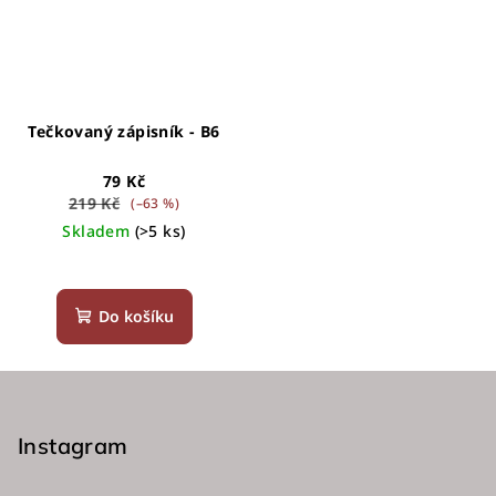
Tečkovaný zápisník - B6
79 Kč
219 Kč
(–63 %)
Skladem
(>5 ks)
Průměrné
hodnocení
produktu
Do košíku
je
5,0
z
Z
5
á
hvězdiček.
p
Instagram
a