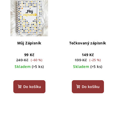
Můj Zápisník
Tečkovaný zápisník
99 Kč
149 Kč
249 Kč
199 Kč
(–60 %)
(–25 %)
Skladem
(>5 ks)
Skladem
(>5 ks)
Průměrné
Průměrné
hodnocení
hodnocení
produktu
produktu
Do košíku
Do košíku
je
je
5,0
4,8
z
z
5
5
hvězdiček.
hvězdiček.