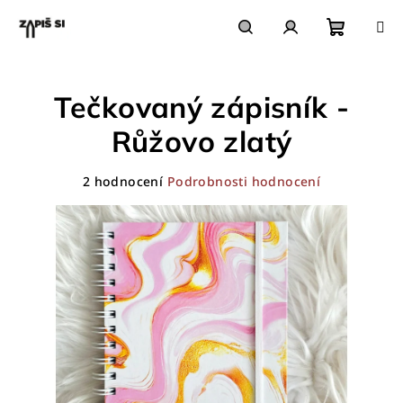
Přejít
na
obsah
Nákupn
Hledat
Přihlášení
Tečkovaný zápisník -
košík
Růžovo zlatý
Průměrné
2 hodnocení
Podrobnosti hodnocení
hodnocení
produktu
je
5,0
z
5
hvězdiček.