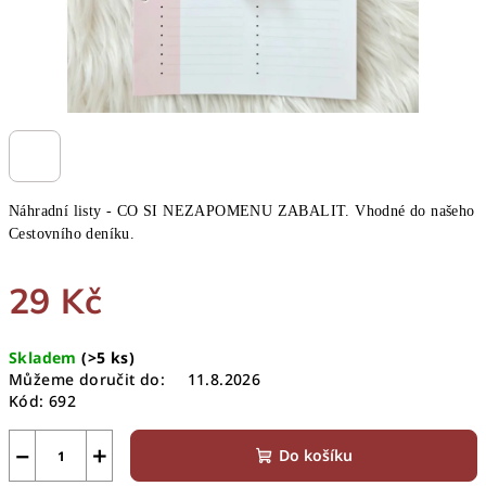
Náhradní listy - CO SI NEZAPOMENU ZABALIT. Vhodné do našeho
Cestovního deníku.
29 Kč
Měrná
Skladem
(>5 ks)
cena:
Můžeme doručit do:
11.8.2026
Kód:
692
−
+
Do košíku