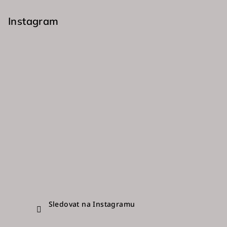
á
p
Instagram
a
t
í
Sledovat na Instagramu