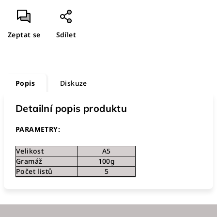
Zeptat se
Sdílet
Popis
Diskuze
Detailní popis produktu
PARAMETRY:
Velikost
A5
Gramáž
100g
Počet listů
5
Z