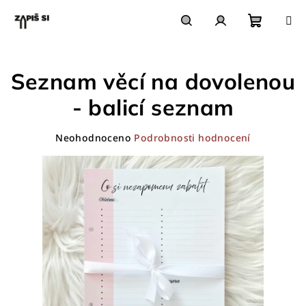
Přejít
na
obsah
Nákupn
Hledat
Přihlášení
Seznam věcí na dovolenou
košík
- balicí seznam
Průměrné
Neohodnoceno
Podrobnosti hodnocení
hodnocení
produktu
je
0,0
z
5
hvězdiček.