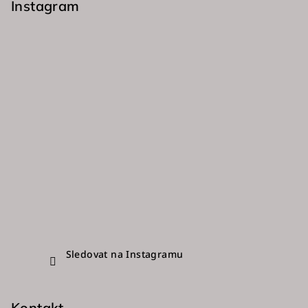
p
Instagram
a
t
í
Sledovat na Instagramu
Kontakt