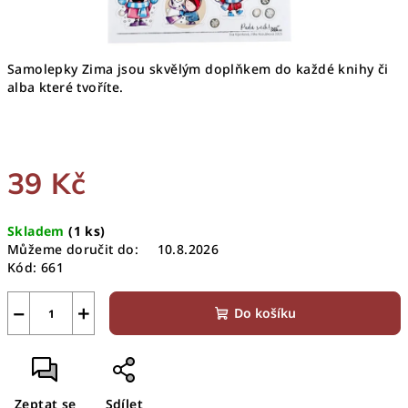
Samolepky Zima jsou skvělým doplňkem do každé knihy či
alba které tvoříte.
39 Kč
Měrná
Skladem
(1 ks)
cena:
Můžeme doručit do:
10.8.2026
Kód:
661
−
+
Do košíku
Zeptat se
Sdílet