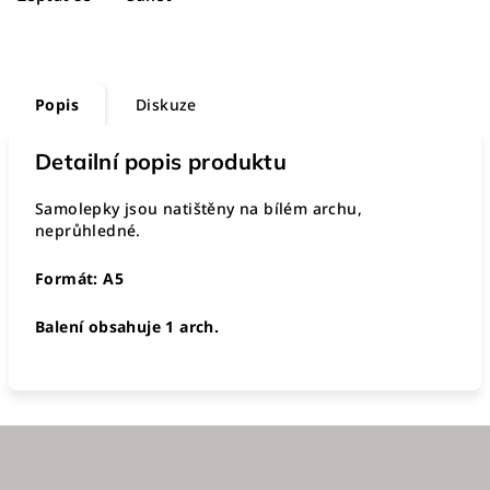
Popis
Diskuze
Detailní popis produktu
Samolepky jsou natištěny na bílém archu,
neprůhledné.
Formát: A5
Balení obsahuje 1 arch.
Z
á