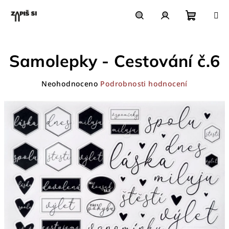
Přejít
na
obsah
Nákupn
Hledat
Přihlášení
Samolepky - Cestování č.6
košík
Průměrné
Neohodnoceno
Podrobnosti hodnocení
hodnocení
produktu
je
0,0
z
5
hvězdiček.