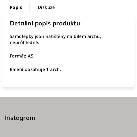
Popis
Diskuze
Detailní popis produktu
Samolepky jsou natištěny na bílém archu,
neprůhledné.
Formát: A5
Balení obsahuje 1 arch.
Z
á
p
Instagram
a
t