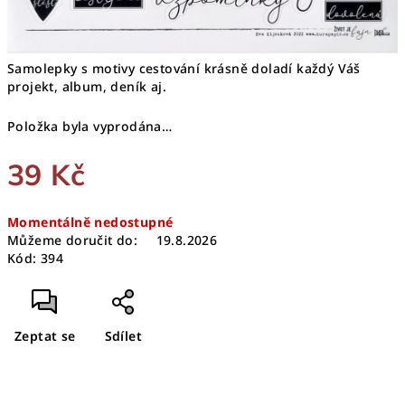
Samolepky s motivy cestování krásně doladí každý Váš
projekt, album, deník aj.
Položka byla vyprodána…
39 Kč
Měrná
Momentálně nedostupné
cena:
Můžeme doručit do:
19.8.2026
Kód:
394
Zeptat se
Sdílet