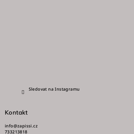
í
Sledovat na Instagramu
Kontakt
info
@
zapissi.cz
733213818