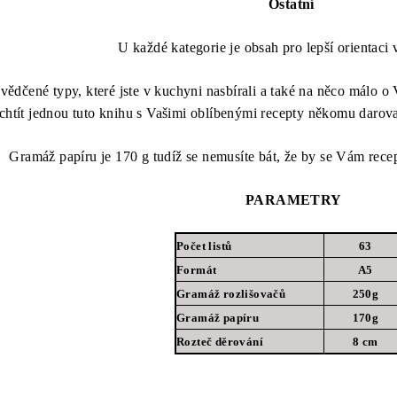
Ostatní
U každé kategorie je obsah pro lepší orientaci
svědčené typy, které jste v kuchyni nasbírali a také na něco málo o
chtít jednou tuto knihu s Vašimi oblíbenými recepty někomu darovat
Gramáž papíru je 170 g tudíž se nemusíte bát, že by se Vám rece
PARAMETRY
Počet listů
63
Formát
A5
Gramáž rozlišovačů
250g
Gramáž papíru
170g
Rozteč děrování
8 cm