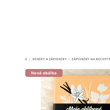
Přejít
na
obsah
/
DENÍKY A ZÁPISNÍKY
/
ZÁPISNÍKY NA RECEPT
DOMŮ
Nová obálka