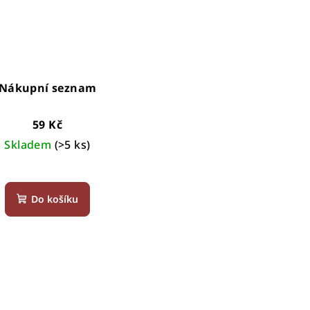
Nákupní seznam
59 Kč
Skladem
(>5 ks)
Průměrné
hodnocení
Do košíku
produktu
je
5,0
z
5
hvězdiček.