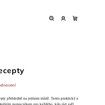
Hledat
Přihlášení
Nákupní
košík
ecepty
odnocení
cepty přehledně na jednom místě. Tento praktický a
 ideálním pomocníkem pro každého, kdo rád vaří,