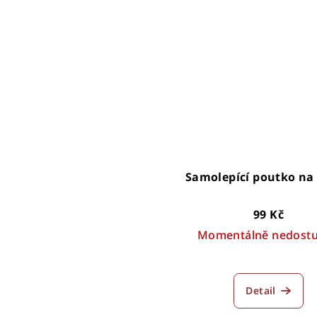
Samolepící poutko na
99 Kč
Momentálně nedost
Průměr
hodnoce
Detail
produkt
je