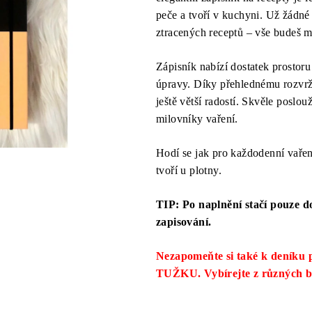
5,0
peče a tvoří v kuchyni. Už žádn
z
ztracených receptů – vše budeš 
5
hvězdiček.
Zápisník nabízí dostatek prostoru
úpravy. Díky přehlednému rozvrže
ještě větší radostí. Skvěle poslou
milovníky vaření.
Hodí se jak pro každodenní vaření
tvoří u plotny.
TIP: Po naplnění stačí pouze d
zapisování.
Nezapomeňte si také k dení
TUŽKU. Vybírejte z různých 