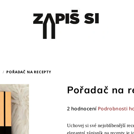
Y
/
POŘADAČ NA RECEPTY
Pořadač na r
Průměrné
2 hodnocení
Podrobnosti h
hodnocení
produktu
Uchovej si své nejoblíbenější re
je
elegantní zápisník na recepty je