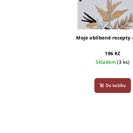
Moje oblíbené recepty 
196 Kč
Skladem
(3 ks)
Průměr
hodnoce
Do košíku
produkt
je
4,3
z
5
hvězdiče