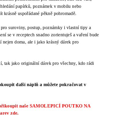
é hledání papírků, poznámek v mobilu nebo
mít krásně uspořádané pěkně pohromadě.
 pro suroviny, postup, poznámky i vlastní tipy a
ní se v receptech snadno zorientuješ a vaření bude
ží nejen doma, ale i jako krásný dárek pro
, tak jako originální dárek pro všechny, kdo rádi
okoupit další náplň a můžete pokračovat v
ku přikoupit naše SAMOLEPICÍ POUTKO NA
barev
zde.