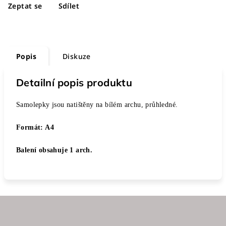
Zeptat se
Sdílet
Popis
Diskuze
Detailní popis produktu
Samolepky jsou natištěny na bílém archu, průhledné.
Formát: A4
Balení obsahuje 1 arch.
Z
á