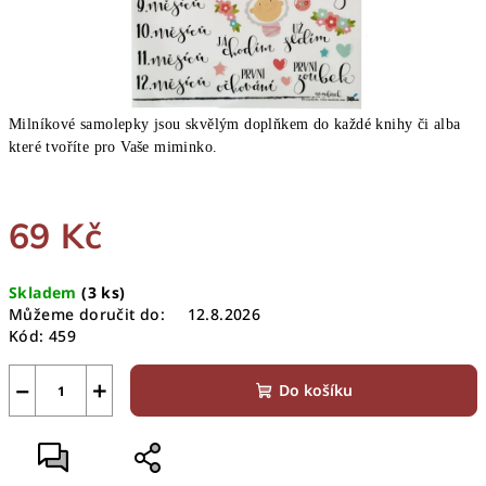
Milníkové samolepky jsou skvělým doplňkem do každé knihy či alba
které tvoříte pro Vaše miminko.
69 Kč
Měrná
Skladem
(3 ks)
cena:
Můžeme doručit do:
12.8.2026
Kód:
459
−
+
Do košíku