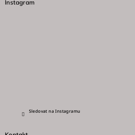
p
Instagram
a
t
í
Sledovat na Instagramu
Kontakt