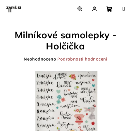
Přejít
na
obsah
Nákupn
Hledat
Přihlášení
Milníkové samolepky -
košík
Holčička
Průměrné
Neohodnoceno
Podrobnosti hodnocení
hodnocení
produktu
je
0,0
z
5
hvězdiček.