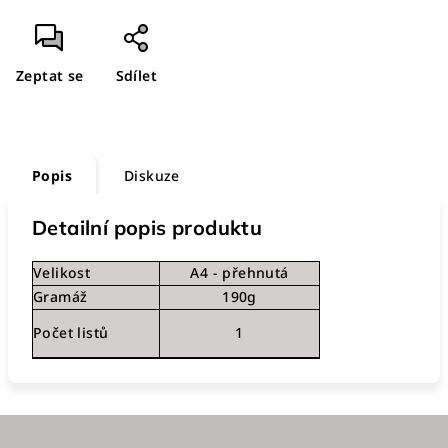
Zeptat se
Sdílet
Popis
Diskuze
Detailní popis produktu
Velikost
A4 - přehnutá
Gramáž
190g
Počet listů
1
Z