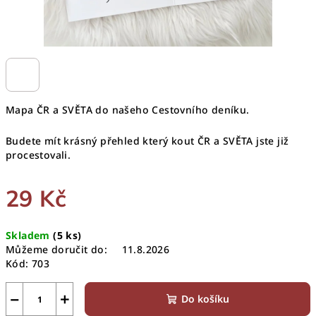
Mapa ČR a SVĚTA do našeho Cestovního deníku.
Budete mít krásný přehled který kout ČR a SVĚTA jste již
procestovali.
29 Kč
Měrná
Skladem
(5 ks)
cena:
Můžeme doručit do:
11.8.2026
Kód:
703
−
+
Do košíku