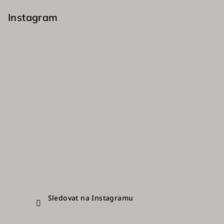
á
p
Instagram
a
t
í
Sledovat na Instagramu