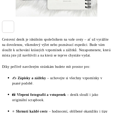
Cestovní deník je ideálním společníkem na vaše cesty – ať už vyrážíte
na dovolenou, víkendový výlet nebo poznávací expedici. Bude vám
sloužit k uchování krásných vzpomínek a zážitků. Nezapomenete, která
místa jste již navštívili a na která se teprve chystáte vydat.
Díky pečlivě navrženým stránkám budete mít prostor pro:
✍️
Zápisky a zážitky
– uchovejte si všechny vzpomínky v
psané podobě.
📸
Vlepení fotografií a vstupenek
– deník slouží i jako
originální scrapbook.
⭐
Shrnutí každé cesty
– hodnocení, oblíbené okamžiky i tipy