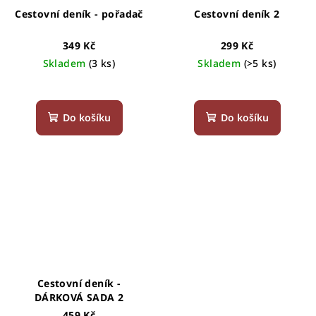
Cestovní deník - pořadač
Cestovní deník 2
349 Kč
299 Kč
Skladem
(3 ks)
Skladem
(>5 ks)
Průměrné
Průměrné
hodnocení
hodnocení
produktu
produktu
Do košíku
Do košíku
je
je
4,3
4,6
z
z
5
5
hvězdiček.
hvězdiček.
Cestovní deník -
DÁRKOVÁ SADA 2
459 Kč