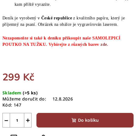
kam příště vyrazíte.
Deník je vyrobený v
České republice
z kvalitního papíru, který je
příjemný na psaní. Obrázek na obálce je vygravírován laserem.
Nezapomeňte si také k deníku přikoupit naše SAMOLEPICÍ
POUTKO NA TUŽKU. Vybírejte z různých barev
zde.
299 Kč
Měrná
Skladem
(>5 ks)
cena:
Můžeme doručit do:
12.8.2026
Kód:
147
−
+
Do košíku